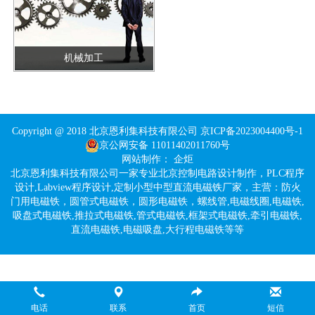
机械加工
Copyright @ 2018 北京恩利集科技有限公司
京ICP备2023004400号-1
京公网安备 11011402011760号
网站制作：
企炬
北京恩利集科技有限公司一家专业北京控制电路设计制作，PLC程序
设计,Labview程序设计,定制小型中型直流电磁铁厂家，主营：防火
门用电磁铁，圆管式电磁铁，圆形电磁铁，螺线管,电磁线圈,电磁铁,
吸盘式电磁铁,推拉式电磁铁,管式电磁铁,框架式电磁铁,牵引电磁铁,
直流电磁铁,电磁吸盘,大行程电磁铁等等
电话
联系
首页
短信