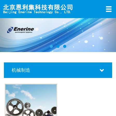
网站首页
公司简介
产品展示
工程案例
新闻动态
机械制造
联系我们